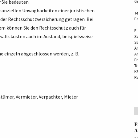
6
r Sie bedeuten.
nanziellen Unwägbarkeiten einer juristischen
Te
der Rechtsschutzversicherung getragen. Bei
F
dem können Sie den Rechtsschutz auch für
E-
waltskosten auch im Ausland, beispielsweise
S
S
Ä
e einzeln abgeschlossen werden, z. B.
A
F
T
K
R
ümer, Vermieter, Verpächter, Mieter
E
A