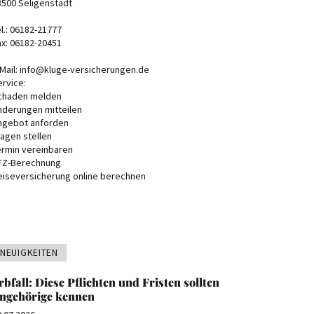
3500 Seligenstadt
l.: 06182-21777
ax: 06182-20451
Mail:
info@kluge-versicherungen.de
ervice:
chaden melden
nderungen mitteilen
ngebot anforden
ragen stellen
ermin vereinbaren
FZ-Berechnung
eiseversicherung online berechnen
NEUIGKEITEN
rbfall: Diese Pflichten und Fristen sollten
ngehörige kennen