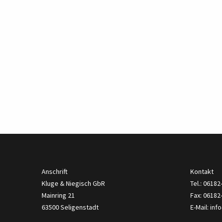
Anschrift
Kontakt
Kluge & Niegisch GbR
Tel.: 0618
Mainring 21
Fax: 06182
63500 Seligenstadt
E-Mail:
inf