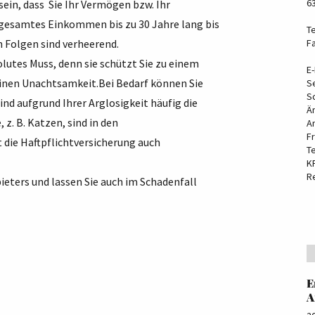
6
ein, dass Sie Ihr Vermögen bzw. Ihr
 gesamtes Einkommen bis zu 30 Jahre lang bis
Te
n Folgen sind verheerend.
F
olutes Muss, denn sie schützt Sie zu einem
E-
einen Unachtsamkeit.Bei Bedarf können Sie
S
S
ind aufgrund Ihrer Arglosigkeit häufig die
Ä
z. B. Katzen, sind in den
A
F
die Haftpflichtversicherung auch
T
K
R
ieters und lassen Sie auch im Schadenfall
E
A