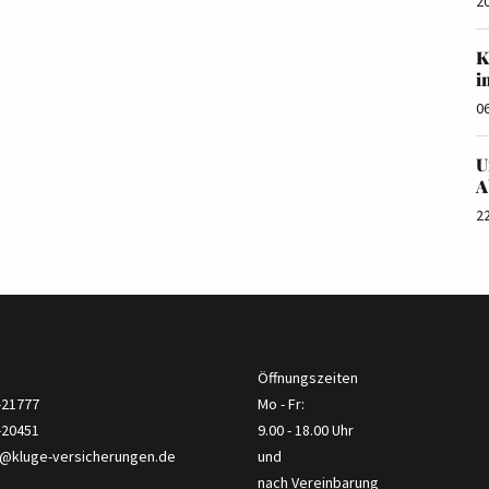
2
K
i
0
U
A
2
Öffnungszeiten
2-21777
Mo - Fr:
-20451
9.00 - 18.00 Uhr
o@kluge-versicherungen.de
und
nach Vereinbarung