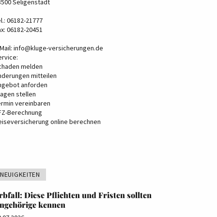
3500 Seligenstadt
l.: 06182-21777
ax: 06182-20451
Mail:
info@kluge-versicherungen.de
ervice:
chaden melden
nderungen mitteilen
ngebot anforden
ragen stellen
ermin vereinbaren
FZ-Berechnung
eiseversicherung online berechnen
NEUIGKEITEN
rbfall: Diese Pflichten und Fristen sollten
ngehörige kennen